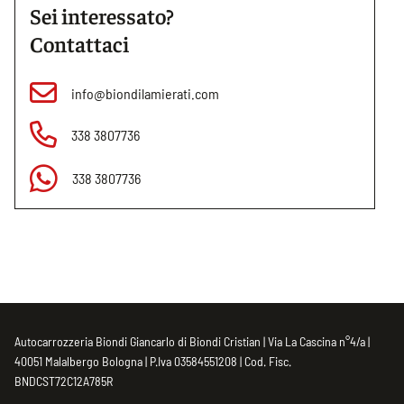
Sei interessato?
Contattaci
info@biondilamierati.com
338 3807736
338 3807736
Autocarrozzeria Biondi Giancarlo di Biondi Cristian | Via La Cascina n°4/a |
40051 Malalbergo Bologna | P.Iva 03584551208 | Cod. Fisc.
BNDCST72C12A785R