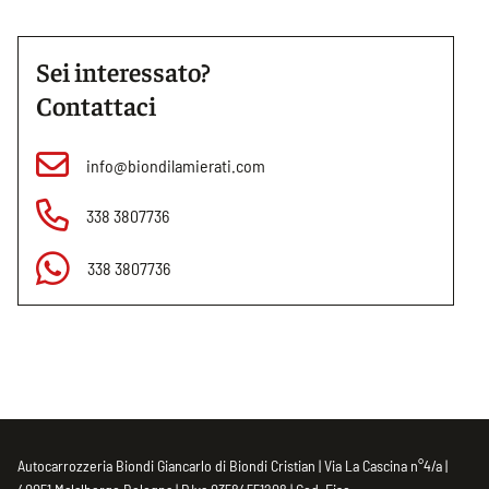
Sei interessato?
Contattaci
info@biondilamierati.com
338 3807736
338 3807736
Autocarrozzeria Biondi Giancarlo di Biondi Cristian | Via La Cascina n°4/a |