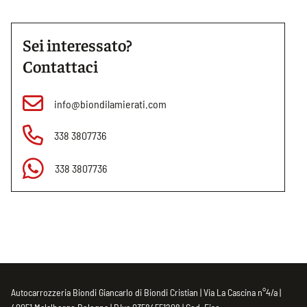
Sei interessato?
Contattaci
info@biondilamierati.com
338 3807736
338 3807736
Autocarrozzeria Biondi Giancarlo di Biondi Cristian | Via La Cascina n°4/a |