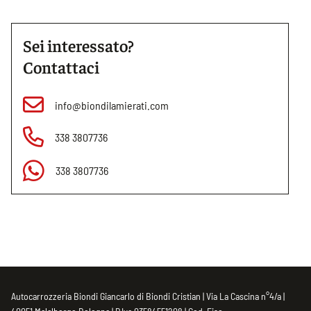
Sei interessato?
Contattaci
info@biondilamierati.com
338 3807736
338 3807736
Autocarrozzeria Biondi Giancarlo di Biondi Cristian | Via La Cascina n°4/a |