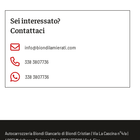
Sei interessato?
Contattaci
info@biondilamierati.com
338 3807736
338 3807736
Autocarrozzeria Biondi Giancarlo di Biondi Cristian | Via La Cascina n°4/a |