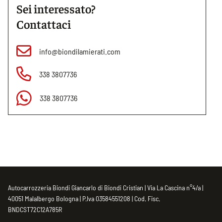
Sei interessato?
Contattaci
info@biondilamierati.com
338 3807736
338 3807736
Autocarrozzeria Biondi Giancarlo di Biondi Cristian | Via La Cascina n°4/a |
40051 Malalbergo Bologna | P.Iva 03584551208 | Cod. Fisc.
BNDCST72C12A785R