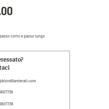
.00
r passo corto e passo lungo
eressato?
taci
@biondilamierati.com
3807736
3807736