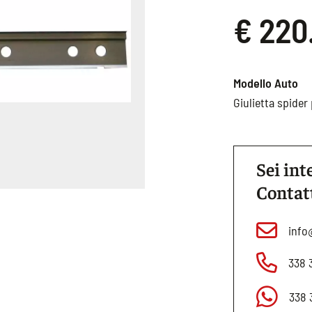
€ 220
Modello Auto
Giulietta spide
Sei int
Contat
info
338 
338 