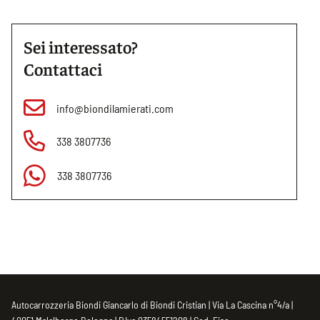
Sei interessato?
Contattaci
info@biondilamierati.com
338 3807736
338 3807736
Autocarrozzeria Biondi Giancarlo di Biondi Cristian | Via La Cascina n°4/a |