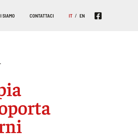
I SIAMO
CONTATTACI
IT
EN
T
pia
oporta
rni