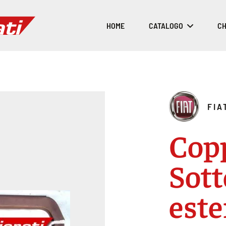
HOME
CATALOGO
CH
FIA
Cop
Sott
este