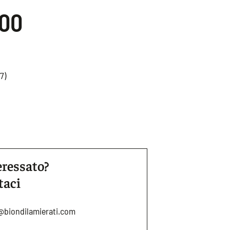
.00
7)
eressato?
taci
@biondilamierati.com