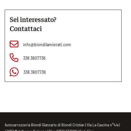
Sei interessato?
Contattaci
info@biondilamierati.com
338 3807736
338 3807736
Autocarrozzeria Biondi Giancarlo di Biondi Cristian | Via La Cascina n°4/a |