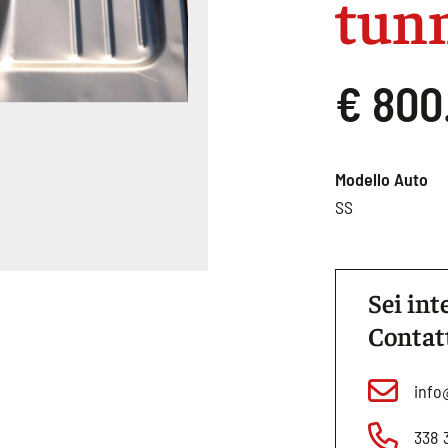
tun
€ 800
Modello Auto
SS
Sei int
Contat
info
338 