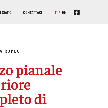
I SIAMO
CONTATTACI
IT
EN
A ROMEO
zo pianale
riore
leto di