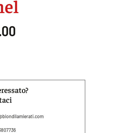
nel
.00
eressato?
taci
@biondilamierati.com
3807736