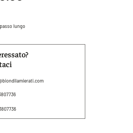
r passo lungo
eressato?
taci
@biondilamierati.com
3807736
3807736