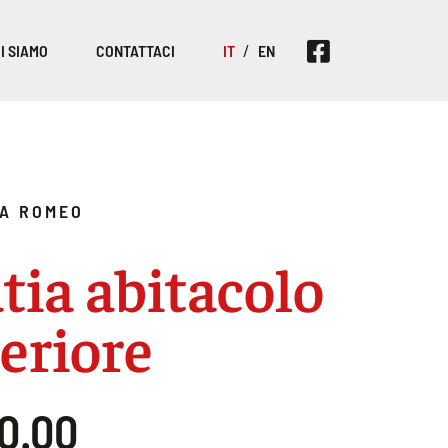
I SIAMO
CONTATTACI
IT
EN
A ROMEO
tia abitacolo
eriore
00.00