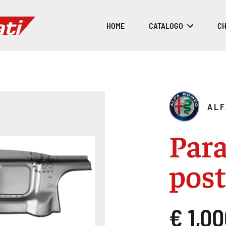
HOME
CATALOGO
CH
ALF
Para
post
€ 1,0