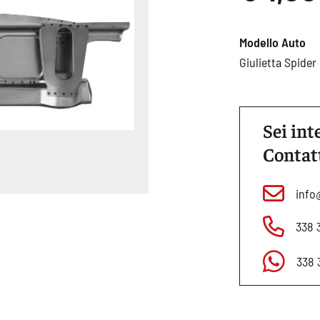
Modello Auto
Giulietta Spide
Sei int
Contat
info
338 
338 