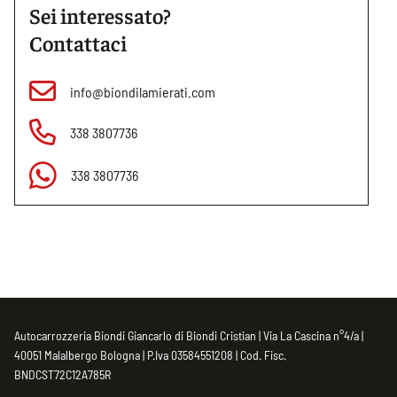
Sei interessato?
Contattaci
info@biondilamierati.com
338 3807736
338 3807736
Autocarrozzeria Biondi Giancarlo di Biondi Cristian | Via La Cascina n°4/a |
40051 Malalbergo Bologna | P.Iva 03584551208 | Cod. Fisc.
BNDCST72C12A785R