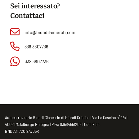
Sei interessato?
Contattaci
info@biondilamierati.com
338 3807736
338 3807736
Autocarrozzeria Biondi Giancarlo di Biondi Cristian | Via La Cascina n°4/a |
40051 Malalbergo Bologna | P.Iva 03584551208 | Cod. Fisc.
BNDCST72C12A785R