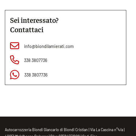
Sei interessato?
Contattaci
info@biondilamierati.com
338 3807736
338 3807736
Autocarrozzeria Biondi Giancarlo di Biondi Cristian | Via La Cascina n°4/a |