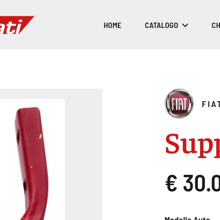
HOME
CATALOGO
CH
FIA
Sup
€ 30.
Modello Auto