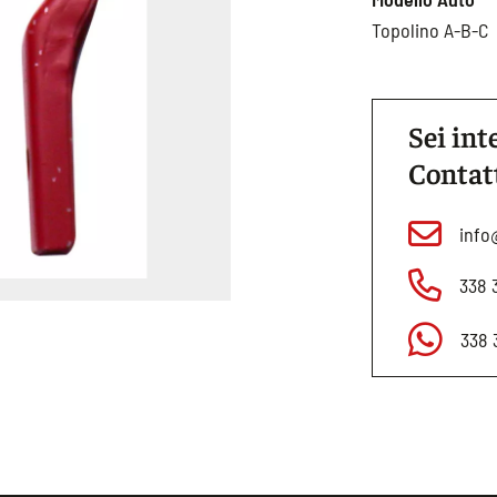
Topolino A-B-C
Sei int
Contat
info
338 
338 