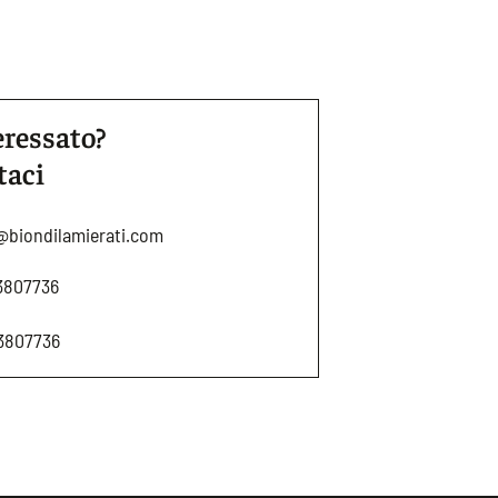
eressato?
taci
@biondilamierati.com
3807736
3807736