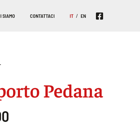
I SIAMO
CONTATTACI
IT
EN
T
porto Pedana
00