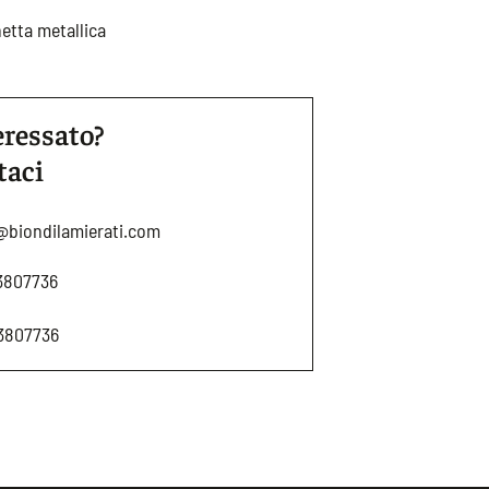
etta metallica
eressato?
taci
@biondilamierati.com
3807736
3807736