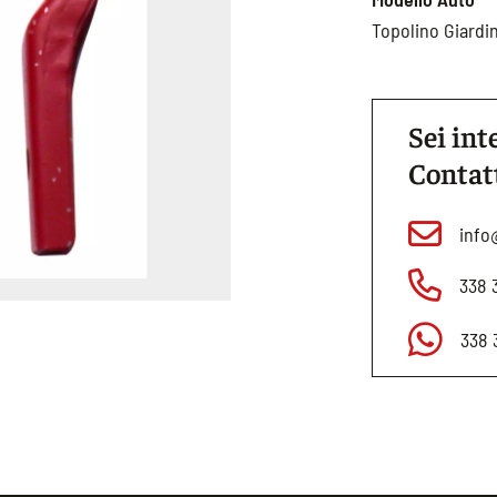
Topolino Giardin
Sei int
Contat
info
338 
338 