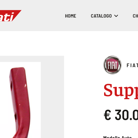
HOME
CATALOGO
CH
FIA
Sup
€ 30.
Modello Auto