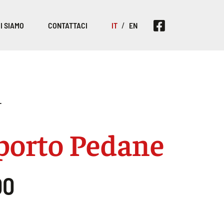
I SIAMO
CONTATTACI
IT
EN
T
porto Pedane
00