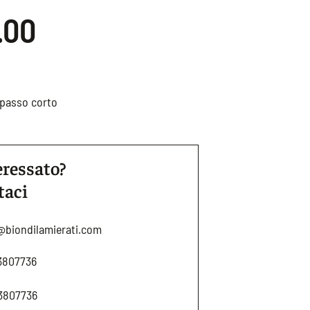
.00
 passo corto
eressato?
taci
@biondilamierati.com
3807736
3807736