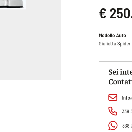
€ 250
Modello Auto
Giulietta Spider
Sei int
Contat
info
338 
338 