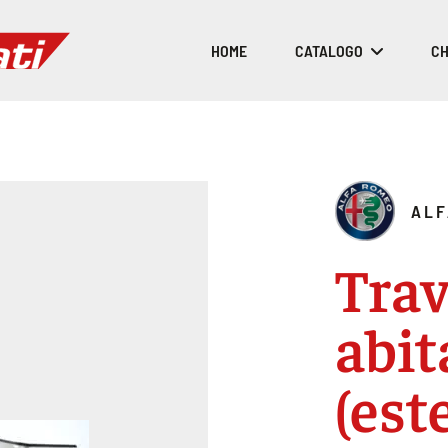
HOME
CATALOGO
CH
ALF
Trav
abit
(est