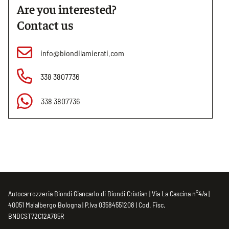
Are you interested?
Contact us
info@biondilamierati.com
338 3807736
338 3807736
Autocarrozzeria Biondi Giancarlo di Biondi Cristian | Via La Cascina n°4/a |
40051 Malalbergo Bologna | P.Iva 03584551208 | Cod. Fisc.
BNDCST72C12A785R