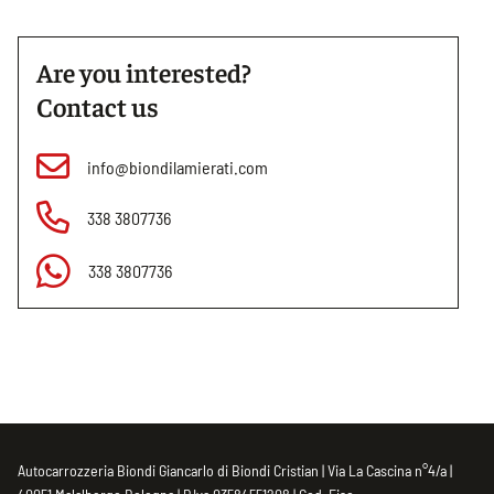
Are you interested?
Contact us
info@biondilamierati.com
338 3807736
338 3807736
Autocarrozzeria Biondi Giancarlo di Biondi Cristian | Via La Cascina n°4/a |