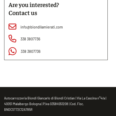
Are you interested?
Contact us
info@biondilamierati.com
338 3807736
338 3807736
Autocarrozzeria Biondi Giancarlo di Biondi Cristian | Via La Cascina n°4/a |
40051 Malalbergo Bologna | P.Iva 03584551208 | Cod. Fisc.
BNDCST72C12A785R