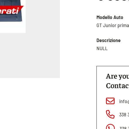
Modello Auto
GT Junior prima 
Descrizione
NULL
Are you
Contac
info
338 
338 