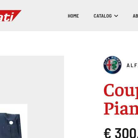
HOME
CATALOG
AB
ALF
Cou
Pian
€ 300