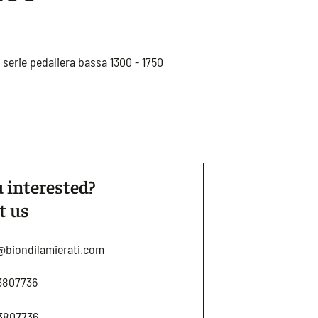
serie pedaliera bassa 1300 - 1750
 interested?
t us
@biondilamierati.com
3807736
3807736