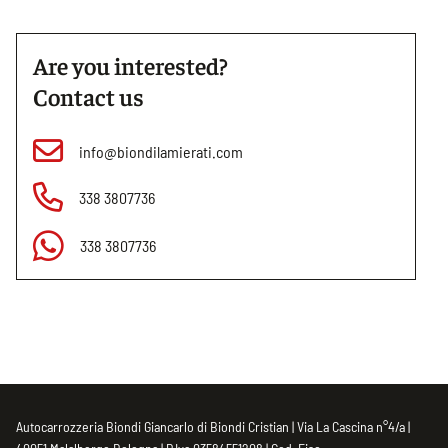
Are you interested?
Contact us
info@biondilamierati.com
338 3807736
338 3807736
Autocarrozzeria Biondi Giancarlo di Biondi Cristian | Via La Cascina n°4/a |