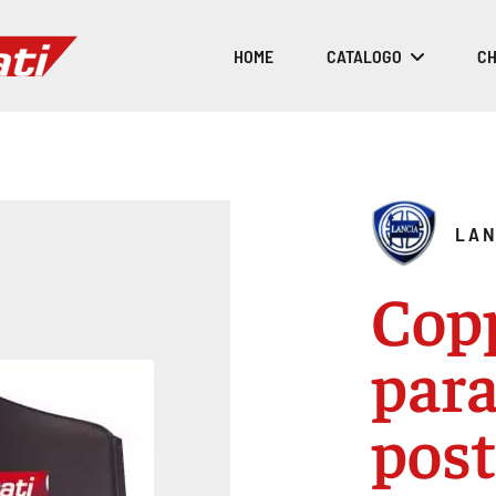
HOME
CATALOGO
CH
LAN
Cop
par
post