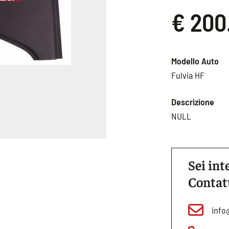
€ 200
Modello Auto
Fulvia HF
Descrizione
NULL
Sei int
Contat
info