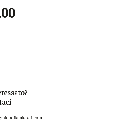
.00
eressato?
taci
@biondilamierati.com