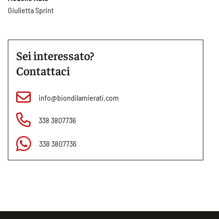
Giulietta Sprint
Sei interessato?
Contattaci
info@biondilamierati.com
338 3807736
338 3807736