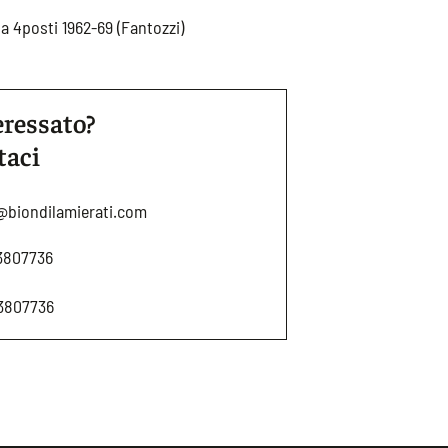
a 4posti 1962-69 (Fantozzi)
eressato?
taci
@biondilamierati.com
3807736
3807736