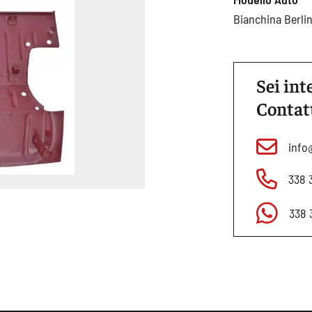
Bianchina Berlin
Sei int
Contat
info
338 
338 