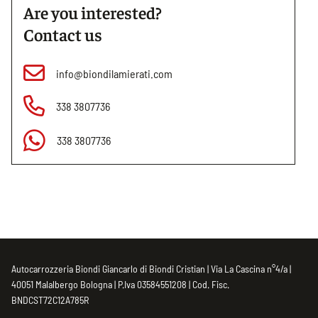
Are you interested?
Contact us
info@biondilamierati.com
338 3807736
338 3807736
Autocarrozzeria Biondi Giancarlo di Biondi Cristian | Via La Cascina n°4/a |
40051 Malalbergo Bologna | P.Iva 03584551208 | Cod. Fisc.
BNDCST72C12A785R