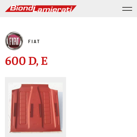
FIAT
600 D, E