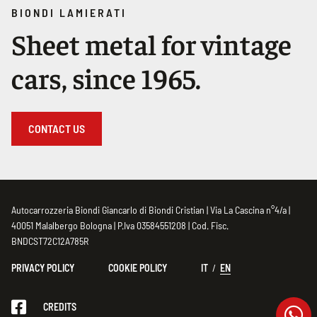
BIONDI LAMIERATI
Sheet metal for vintage
cars, since 1965.
CONTACT US
Autocarrozzeria Biondi Giancarlo di Biondi Cristian | Via La Cascina n°4/a |
40051 Malalbergo Bologna | P.Iva 03584551208 | Cod. Fisc.
BNDCST72C12A785R
PRIVACY POLICY
COOKIE POLICY
IT
EN
CREDITS