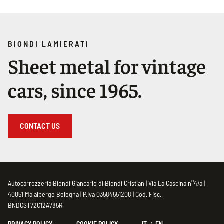
BIONDI LAMIERATI
Sheet metal for vintage
cars, since 1965.
CONTACT US
Autocarrozzeria Biondi Giancarlo di Biondi Cristian | Via La Cascina n°4/a |
40051 Malalbergo Bologna | P.Iva 03584551208 | Cod. Fisc.
BNDCST72C12A785R